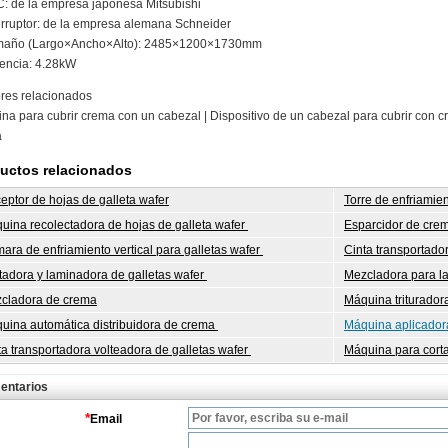
C: de la empresa japonesa Mitsubishi
terruptor: de la empresa alemana Schneider
maño (Largo×Ancho×Alto): 2485×1200×1730mm
tencia: 4.28kW
es relacionados
na para cubrir crema con un cabezal | Dispositivo de un cabezal para cubrir con c
a
uctos relacionados
eptor de hojas de galleta wafer
Torre de enfriamien
uina recolectadora de hojas de galleta wafer
Esparcidor de crem
ara de enfriamiento vertical para galletas wafer
Cinta transportado
tadora y laminadora de galletas wafer
Mezcladora para l
cladora de crema
Máquina triturador
uina automática distribuidora de crema
Máquina aplicado
ta transportadora volteadora de galletas wafer
Máquina para corta
entarios