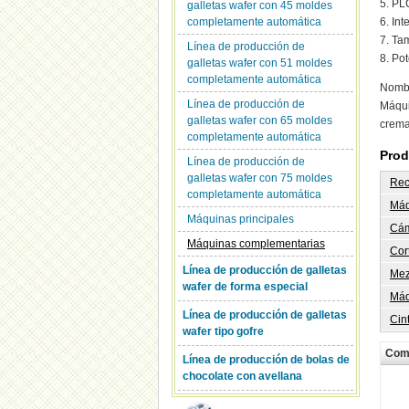
5. PL
galletas wafer con 45 moldes
completamente automática
6. In
7. Ta
Línea de producción de
8. Po
galletas wafer con 51 moldes
completamente automática
Nombr
Línea de producción de
Máqui
galletas wafer con 65 moldes
crem
completamente automática
Prod
Línea de producción de
galletas wafer con 75 moldes
Rec
completamente automática
Máq
Máquinas principales
Cám
Máquinas complementarias
Cor
Línea de producción de galletas
Mez
wafer de forma especial
Máq
Línea de producción de galletas
Cin
wafer tipo gofre
Com
Línea de producción de bolas de
chocolate con avellana