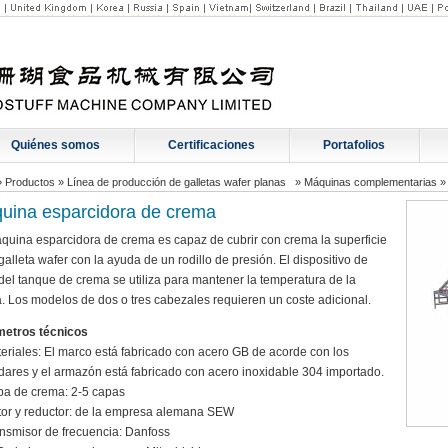
Quiénes somos
Certificaciones
Portafolios
»
Productos
»
Línea de producción de galletas wafer planas
»
Máquinas complementarias
uina esparcidora de crema
quina esparcidora de crema es capaz de cubrir con crema la superficie
galleta wafer con la ayuda de un rodillo de presión. El dispositivo de
 del tanque de crema se utiliza para mantener la temperatura de la
. Los modelos de dos o tres cabezales requieren un coste adicional.
etros técnicos
teriales: El marco está fabricado con acero GB de acorde con los
dares y el armazón está fabricado con acero inoxidable 304 importado.
pa de crema: 2-5 capas
tor y reductor: de la empresa alemana SEW
ansmisor de frecuencia: Danfoss