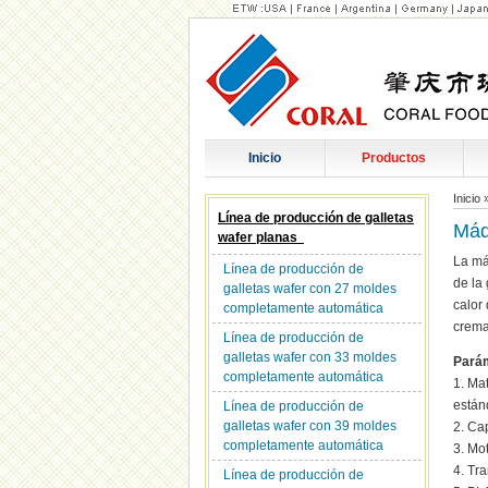
Inicio
Productos
Inicio
Línea de producción de galletas
Máq
wafer planas
La má
Línea de producción de
de la 
galletas wafer con 27 moldes
calor
completamente automática
crema
Línea de producción de
galletas wafer con 33 moldes
Parám
completamente automática
1. Ma
están
Línea de producción de
galletas wafer con 39 moldes
2. Ca
completamente automática
3. Mo
4. Tr
Línea de producción de