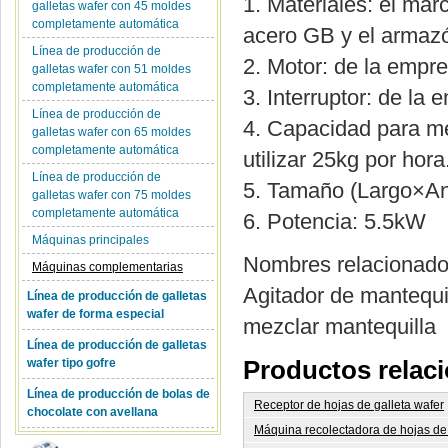
1. Materiales: el mar
galletas wafer con 45 moldes
completamente automática
acero GB y el armazó
Línea de producción de
2. Motor: de la emp
galletas wafer con 51 moldes
completamente automática
3. Interruptor: de l
Línea de producción de
4. Capacidad para me
galletas wafer con 65 moldes
completamente automática
utilizar 25kg por hora
Línea de producción de
5. Tamaño (Largo×A
galletas wafer con 75 moldes
completamente automática
6. Potencia: 5.5kW
Máquinas principales
Nombres relacionad
Máquinas complementarias
Agitador de mantequil
Línea de producción de galletas
wafer de forma especial
mezclar mantequilla
Línea de producción de galletas
wafer tipo gofre
Productos relac
Línea de producción de bolas de
Receptor de hojas de galleta wafer
chocolate con avellana
Máquina recolectadora de hojas de