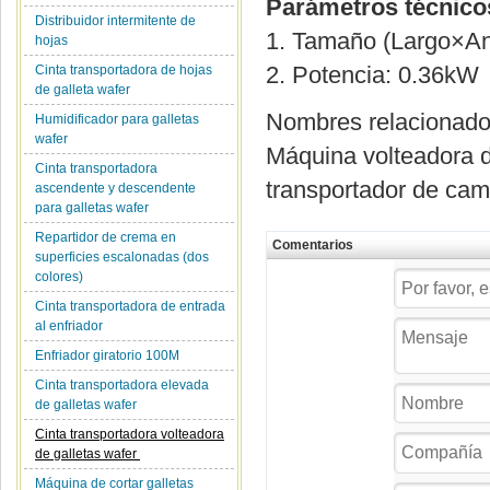
Parámetros técnico
Distribuidor intermitente de
1. Tamaño (Largo×A
hojas
2. Potencia: 0.36kW
Cinta transportadora de hojas
de galleta wafer
Nombres relacionad
Humidificador para galletas
wafer
Máquina volteadora de
Cinta transportadora
transportador de camb
ascendente y descendente
para galletas wafer
Repartidor de crema en
Comentarios
superficies escalonadas (dos
colores)
Cinta transportadora de entrada
al enfriador
Enfriador giratorio 100M
Cinta transportadora elevada
de galletas wafer
Cinta transportadora volteadora
de galletas wafer
Máquina de cortar galletas