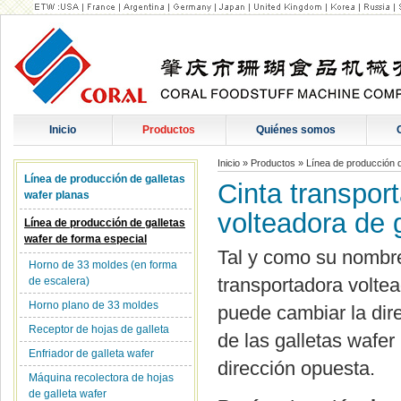
Inicio
Productos
Quiénes somos
Inicio
»
Productos
»
Línea de producción d
Línea de producción de galletas
Cinta transpor
wafer planas
volteadora de 
Línea de producción de galletas
wafer de forma especial
Tal y como su nombre 
Horno de 33 moldes (en forma
transportadora voltea
de escalera)
Horno plano de 33 moldes
puede cambiar la dir
Receptor de hojas de galleta
de las galletas wafer
Enfriador de galleta wafer
dirección opuesta.
Máquina recolectora de hojas
de galleta wafer