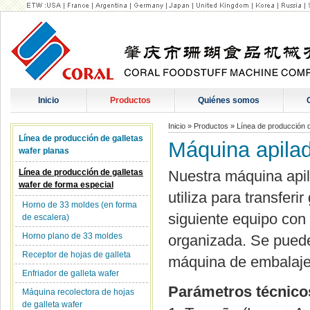
Inicio
Productos
Quiénes somos
Inicio
»
Productos
»
Línea de producción d
Línea de producción de galletas
Máquina apilad
wafer planas
Línea de producción de galletas
Nuestra máquina apil
wafer de forma especial
utiliza para transferir
Horno de 33 moldes (en forma
siguiente equipo con
de escalera)
Horno plano de 33 moldes
organizada. Se puede
Receptor de hojas de galleta
máquina de embalaje
Enfriador de galleta wafer
Parámetros técnico
Máquina recolectora de hojas
de galleta wafer