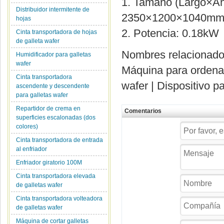
1. Tamaño (Largo×An
Distribuidor intermitente de
2350×1200×1040m
hojas
2. Potencia: 0.18kW
Cinta transportadora de hojas
de galleta wafer
Nombres relacionad
Humidificador para galletas
wafer
Máquina para ordenar 
Cinta transportadora
wafer | Dispositivo pa
ascendente y descendente
para galletas wafer
Repartidor de crema en
Comentarios
superficies escalonadas (dos
colores)
Cinta transportadora de entrada
al enfriador
Enfriador giratorio 100M
Cinta transportadora elevada
de galletas wafer
Cinta transportadora volteadora
de galletas wafer
Máquina de cortar galletas