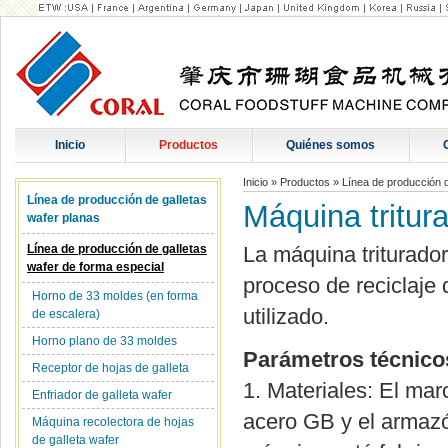
Inicio
Productos
Quiénes somos
Inicio
»
Productos
»
Línea de producción d
Línea de producción de galletas
Máquina tritur
wafer planas
Línea de producción de galletas
La máquina triturado
wafer de forma especial
proceso de reciclaje 
Horno de 33 moldes (en forma
utilizado.
de escalera)
Horno plano de 33 moldes
Parámetros técnico
Receptor de hojas de galleta
1. Materiales: El mar
Enfriador de galleta wafer
acero GB y el armazó
Máquina recolectora de hojas
de galleta wafer