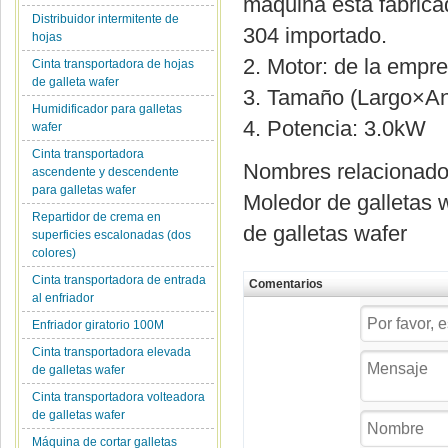
máquina está fabrica
Distribuidor intermitente de
304 importado.
hojas
2. Motor: de la emp
Cinta transportadora de hojas
de galleta wafer
3. Tamaño (Largo×A
Humidificador para galletas
4. Potencia: 3.0kW
wafer
Cinta transportadora
Nombres relacionad
ascendente y descendente
para galletas wafer
Moledor de galletas w
Repartidor de crema en
de galletas wafer
superficies escalonadas (dos
colores)
Cinta transportadora de entrada
Comentarios
al enfriador
Enfriador giratorio 100M
Cinta transportadora elevada
de galletas wafer
Cinta transportadora volteadora
de galletas wafer
Máquina de cortar galletas