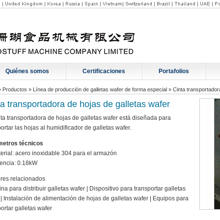
Quiénes somos
Certificaciones
Portafolios
»
Productos
»
Línea de producción de galletas wafer de forma especial
»
Cinta transportador
ta transportadora de hojas de galletas wafer
nta transportadora de hojas de galletas wafer está diseñada para
ortar las hojas al humidificador de galletas wafer.
etros técnicos
terial: acero inoxidable 304 para el armazón
tencia: 0.18kW
es relacionados
a para distribuir galletas wafer | Dispositivo para transportar galletas
 | Instalación de alimentación de hojas de galletas wafer | Equipos para
ortar galletas wafer