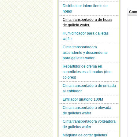
Distribuidor intermitente de
hojas
Com
Cinta transportadora de hojas
de galleta wafer
Humidificador para galletas
wafer
Cinta transportadora
ascendente y descendente
para galletas wafer
Repartidor de crema en
superficies escalonadas (dos
colores)
Cinta transportadora de entrada
al enfriador
Enfriador giratorio 100M
Cinta transportadora elevada
de galletas wafer
Cinta transportadora volteadora
de galletas wafer
Máquina de cortar galletas