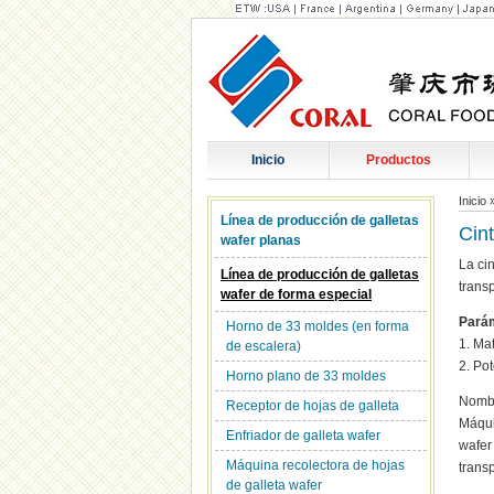
Inicio
Productos
Inicio
Línea de producción de galletas
Cin
wafer planas
La ci
Línea de producción de galletas
transp
wafer de forma especial
Parám
Horno de 33 moldes (en forma
1. Ma
de escalera)
2. Po
Horno plano de 33 moldes
Nombr
Receptor de hojas de galleta
Máquin
Enfriador de galleta wafer
wafer
Máquina recolectora de hojas
transp
de galleta wafer