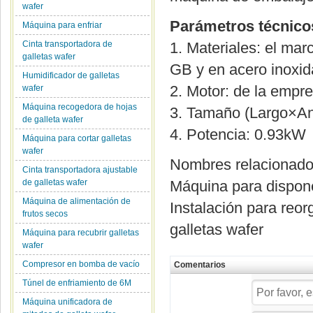
wafer
Parámetros técnico
Máquina para enfriar
Cinta transportadora de
1. Materiales: el ma
galletas wafer
GB y en acero inoxid
Humidificador de galletas
2. Motor: de la emp
wafer
Máquina recogedora de hojas
3. Tamaño (Largo×A
de galleta wafer
4. Potencia: 0.93kW
Máquina para cortar galletas
wafer
Nombres relacionad
Cinta transportadora ajustable
de galletas wafer
Máquina para disponer
Máquina de alimentación de
Instalación para reorg
frutos secos
galletas wafer
Máquina para recubrir galletas
wafer
Compresor en bomba de vacío
Comentarios
Túnel de enfriamiento de 6M
Máquina unificadora de