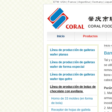
Inicio
Productos
Inicio
Línea de producción de galletas
Bar
wafer planas
Tal y
Línea de producción de galletas
se ut
wafer de forma especial
remov
Línea de producción de galletas
tiene
wafer tipo gofre
cabez
Línea de producción de bolas de
Parám
chocolate con avellana
1. Ma
armaz
Horno de 33 moldes (en forma
de bola)
inoxi
2. Mo
Receptor de hojas de galleta