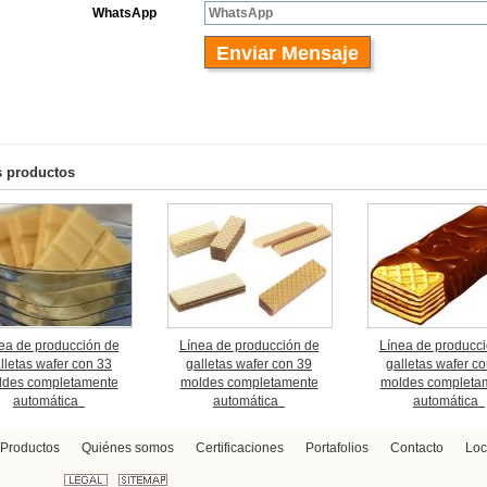
s productos
ea de producción de
Línea de producción de
Línea de producc
lletas wafer con 33
galletas wafer con 39
galletas wafer c
ldes completamente
moldes completamente
moldes completa
automática
automática
automática
Productos
Quiénes somos
Certificaciones
Portafolios
Contacto
Loc