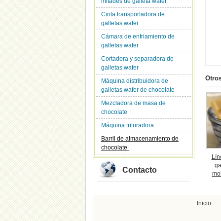
mitades de galleta wafer
Cinta transportadora de
galletas wafer
Cámara de enfriamiento de
galletas wafer
Cortadora y separadora de
galletas wafer
Otro
Máquina distribuidora de
galletas wafer de chocolate
Mezcladora de masa de
chocolate
Máquina trituradora
Barril de almacenamiento de
chocolate
Lín
ga
Contacto
mo
Inicio