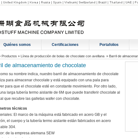
Quiénes somos
Certificaciones
Portafolios
»
Productos
»
Línea de producción de bolas de chocolate con avellana
»
Barril de almacena
ril de almacenamiento de chocolate
 como su nombre indica, nuestro barril de almacenamiento de chocolate
iliza para almacenar chocolate y está equipado con una pala para
er para que el chocolate esté en constante movimiento. Por otro lado,
 una larga tubería termo aislante de 6M que puede transferir chocolate al
al que recubre las galletas wafer con chocolate.
etros técnicos
teriales: El marco de la máquina está fabricado en acero GB y el
ón, el cuerpo y la tubería termo aislante están fabricados en acero
dable 304.
tor: de la empresa alemana SEW