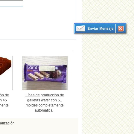
ión de
Línea de producción de
on 45
galletas wafer con 51
mente
moldes completamente
automática
alización