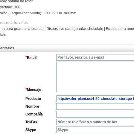
mba: bomba de rotor
pacidad: 300L
maño (Largo×Ancho×Alto): 1200×900×1900mm
es relacionados
na para guardar chocolate | Dispositivo para guardar chocolate | Equipo para amon
late
entarios