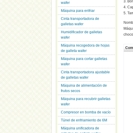
3. Bo
wafer
4. Ca
Máquina para enfriar
5. Ta
Cinta transportadora de
Nombr
galletas wafer
Máqui
Humidificador de galletas
choco
wafer
Máquina recogedora de hojas
Com
de galleta wafer
Máquina para cortar galletas
wafer
Cinta transportadora ajustable
de galletas wafer
Máquina de alimentación de
frutos secos
Máquina para recubrir galletas
wafer
Compresor en bomba de vacío
Túnel de enfriamiento de 6M
Máquina unificadora de