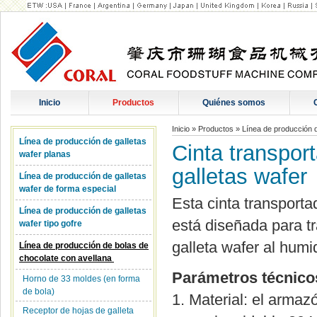
Inicio
Productos
Quiénes somos
Inicio
»
Productos
»
Línea de producción 
Línea de producción de galletas
Cinta transpor
wafer planas
galletas wafer
Línea de producción de galletas
wafer de forma especial
Esta cinta transporta
Línea de producción de galletas
está diseñada para tr
wafer tipo gofre
galleta wafer al humid
Línea de producción de bolas de
chocolate con avellana
Parámetros técnico
Horno de 33 moldes (en forma
de bola)
1. Material: el armaz
Receptor de hojas de galleta