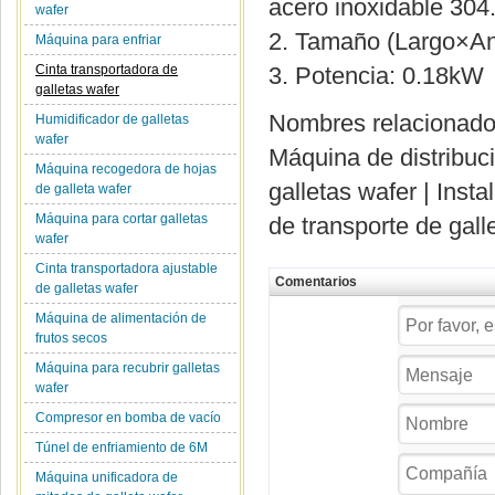
acero inoxidable 304
wafer
2. Tamaño (Largo×A
Máquina para enfriar
Cinta transportadora de
3. Potencia: 0.18kW
galletas wafer
Nombres relacionad
Humidificador de galletas
wafer
Máquina de distribuci
Máquina recogedora de hojas
galletas wafer | Inst
de galleta wafer
Máquina para cortar galletas
de transporte de gall
wafer
Cinta transportadora ajustable
Comentarios
de galletas wafer
Máquina de alimentación de
frutos secos
Máquina para recubrir galletas
wafer
Compresor en bomba de vacío
Túnel de enfriamiento de 6M
Máquina unificadora de