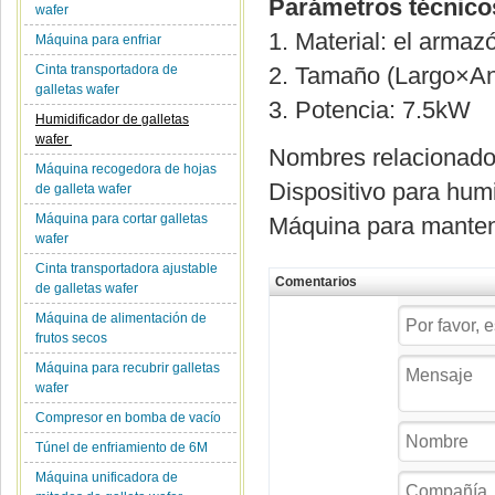
Parámetros técnico
wafer
1. Material: el arma
Máquina para enfriar
Cinta transportadora de
2. Tamaño (Largo×A
galletas wafer
3. Potencia: 7.5kW
Humidificador de galletas
wafer
Nombres relacionad
Máquina recogedora de hojas
Dispositivo para humid
de galleta wafer
Máquina para cortar galletas
Máquina para mantene
wafer
Cinta transportadora ajustable
Comentarios
de galletas wafer
Máquina de alimentación de
frutos secos
Máquina para recubrir galletas
wafer
Compresor en bomba de vacío
Túnel de enfriamiento de 6M
Máquina unificadora de