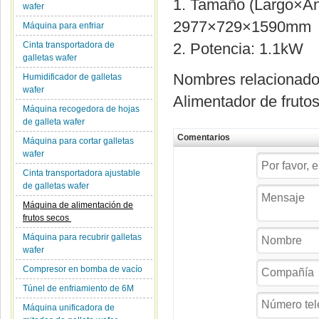
1. Tamaño (Largo×An
wafer
2977×729×1590mm
Máquina para enfriar
Cinta transportadora de
2. Potencia: 1.1kW
galletas wafer
Nombres relacionad
Humidificador de galletas
wafer
Alimentador de fruto
Máquina recogedora de hojas
de galleta wafer
Comentarios
Máquina para cortar galletas
wafer
Cinta transportadora ajustable
de galletas wafer
Máquina de alimentación de
frutos secos
Máquina para recubrir galletas
wafer
Compresor en bomba de vacío
Túnel de enfriamiento de 6M
Máquina unificadora de